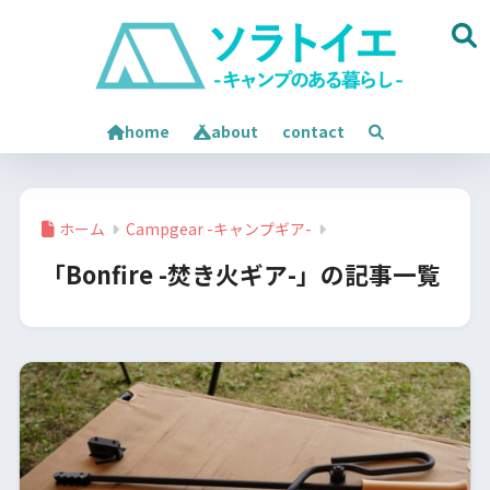
home
about
contact
ホーム
Campgear -キャンプギア-
「Bonfire -焚き火ギア-」の記事一覧