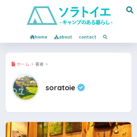
home
about
contact
ホーム
著者
soratoie