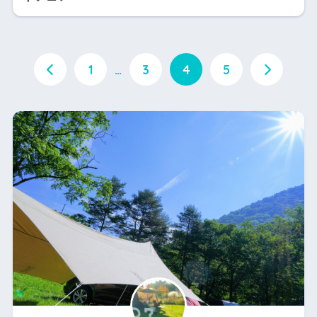
1
…
3
4
5